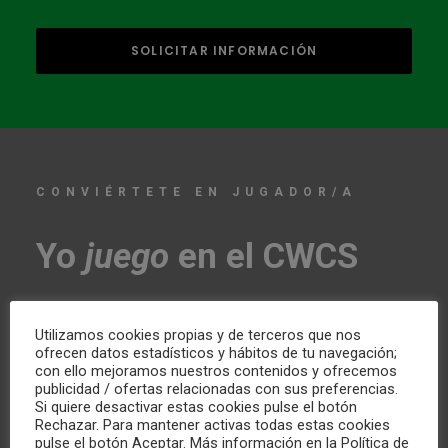
CONVIÉRTETE EN JUGADOR/A
Yo
juego
en el CWCS
Únete a uno de nuestros equipos y disfruta con
Utilizamos cookies propias y de terceros que nos
ofrecen datos estadísticos y hábitos de tu navegación;
tus compañeros del deporte más divertido y
con ello mejoramos nuestros contenidos y ofrecemos
publicidad / ofertas relacionadas con sus preferencias.
refrescante. Conviértete en socio de nuestro
Si quiere desactivar estas cookies pulse el botón
Club, también te ayudamos a crecer como
Rechazar. Para mantener activas todas estas cookies
pulse el botón Aceptar. Más información en la Política de