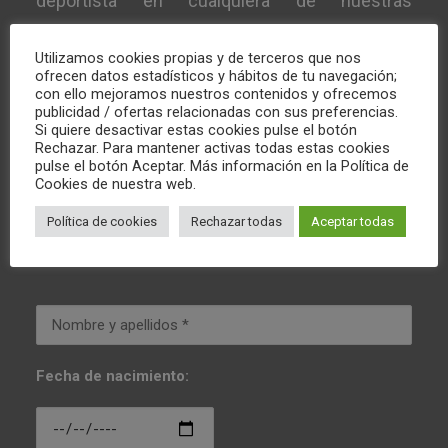
deportista en cualquiera de nuestras
categorías.
Utilizamos cookies propias y de terceros que nos
ofrecen datos estadísticos y hábitos de tu navegación;
con ello mejoramos nuestros contenidos y ofrecemos
Rellena el formulario (introduciendo la fecha de
publicidad / ofertas relacionadas con sus preferencias.
nacimiento del deportista interesado/a) y nos
Si quiere desactivar estas cookies pulse el botón
Rechazar. Para mantener activas todas estas cookies
pondremos en contacto para facilitarte la
pulse el botón Aceptar. Más información en la Política de
Cookies de nuestra web.
información que precises sobre condiciones,
horarios de entrenamiento… y convertirte en
Política de cookies
Rechazar todas
Aceptar todas
jugador del CWCS.
Fecha de nacimiento: