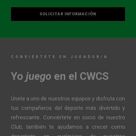
CONVIÉRTETE EN JUGADOR/A
Yo
juego
en el CWCS
Únete a uno de nuestros equipos y disfruta con
tus compañeros del deporte más divertido y
refrescante. Conviértete en socio de nuestro
Club, también te ayudamos a crecer como