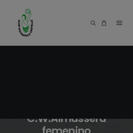
06/04/2009
|
IN
RESULTADOS
|
1 MINUTES
Amistoso
C.W.Castelló-
C.W.Almàssera
femenino