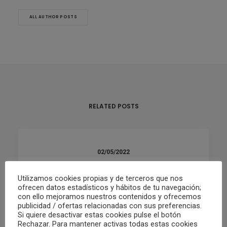
ALL AUTHOR POSTS
RELATED POSTS
02/05/2022
RESUMEN FIN DE SEMANA 30/04 Y
01/05
Utilizamos cookies propias y de terceros que nos
ofrecen datos estadísticos y hábitos de tu navegación;
con ello mejoramos nuestros contenidos y ofrecemos
publicidad / ofertas relacionadas con sus preferencias.
by Club Waterpolo Castelló
Si quiere desactivar estas cookies pulse el botón
Rechazar. Para mantener activas todas estas cookies