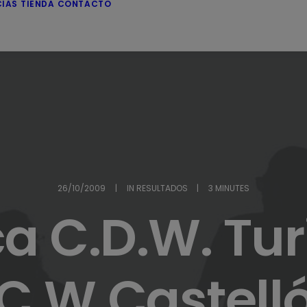
CIAS
TIENDA
CONTACTO
26/10/2009
|
IN
RESULTADOS
|
3 MINUTES
a C.D.W. Turi
C.W.Castell