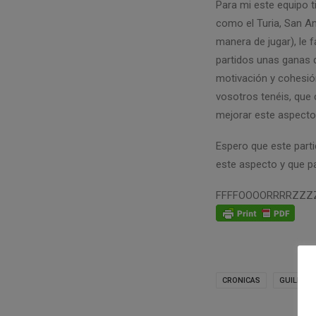
Para mi este equipo t
como el Turia, San Ant
manera de jugar), le 
partidos unas ganas d
motivación y cohesión
vosotros tenéis, que 
mejorar este aspecto
Espero que este parti
este aspecto y que pa
FFFFOOOORRRRZZZ
CRONICAS
GUILLAU