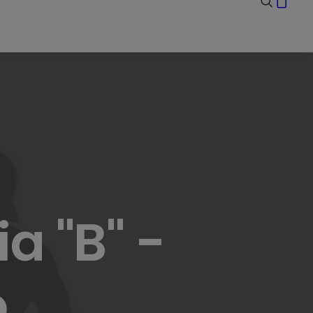
a "B" -
ó