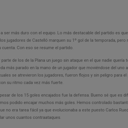
 a ser más duro con el equipo. Lo más destacable del partido es qu
 los jugadores de Castelló marquen su 1º gol de la temporada, pero 
su cuenta. Con eso se resume el partido.
 parte de los de la Plana un juego sin ataque en el que nadie quería t
eda más parado en la mano de un jugador que moviéndose del uno a
 cuales se atrevieron los jugadores, fueron flojos y sin peligro para el 
 con su ritmo cada vez más fuerte.
pesar de los 15 goles encajados fue la defensa. Bueno sé que es dif
amos podido encajar muchos más goles. Hemos controlado bastante
que no era tarea fácil ya que evolucionaba a este puesto Carlos Rued
lar unos cuantos contraataques.