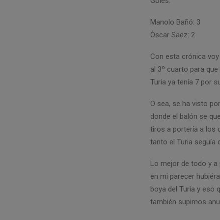
Goles:
Manolo Bañó: 3
Òscar Saez: 2
Con esta crónica voy
al 3º cuarto para que
Turia ya tenía 7 por 
O sea, se ha visto por
donde el balón se qu
tiros a portería a los
tanto el Turia seguía
Lo mejor de todo y a 
en mi parecer hubiér
boya del Turia y eso 
también supimos anu