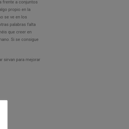
a frente a conjuntos
algo propio en la
no se ve en los
tras palabras falta
néis que creer en
 mano. Si se consigue
ar sirvan para mejorar