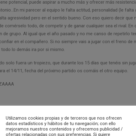
iene potencial, puede aspirar a mucho más y ofrecer más resistenci
onio…En mi parecer al equipo le falta actitud, personalidad (le falta 
falta agresividad pero en el sentido bueno. Con eso quiero decir que 
e comérselo todo, de competir y de ganar cualquier sea el rival. En o
 de grupo. Al igual que el año pasado y no me canso de repetirlo te
confiar en el compañero. Si no siempre vais a jugar con el freno de
 todo lo demás ira por si mismo.
do solo fuera un tropiezo, que durante los 15 días que tenéis sin jug
ra el 14/11, fecha del próximo partido os comáis el otro equipo.
ZAAAA
Utilizamos cookies propias y de terceros que nos ofrecen
ME
MASCULINO ABSOLUTO
datos estadísticos y hábitos de tu navegación; con ello
mejoramos nuestros contenidos y ofrecemos publicidad /
ofertas relacionadas con sus preferencias. Si quiere