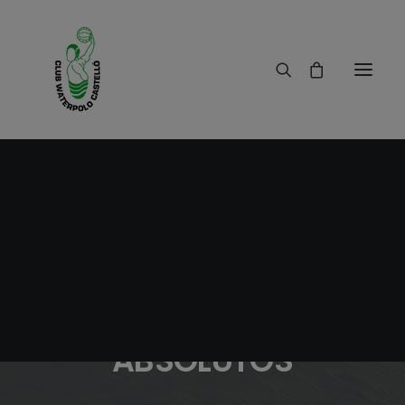
03/06/2010
|
IN
RESULTADOS
|
1 MINUTES
Crónica amistoso
ABSOLUTOS