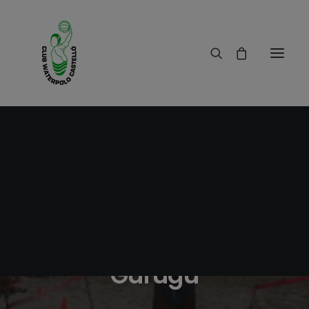
06/08/2010
|
IN
RESULTADOS
|
1 MINUTES
II Travesia Playa del
Gurugú