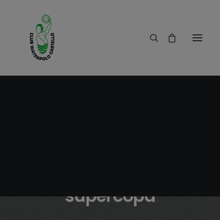
14/10/2010
|
IN
RESULTADOS
|
1 MINUTE
partido alevín y
supercopa