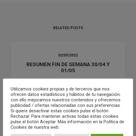
RELATED POSTS
02/05/2022
RESUMEN FIN DE SEMANA 30/04 Y
01/05
Utilizamos cookies propias y de terceros que nos
by Club Waterpolo Castelló
ofrecen datos estadísticos y hábitos de tu navegación;
con ello mejoramos nuestros contenidos y ofrecemos
publicidad / ofertas relacionadas con sus preferencias.
Si quiere desactivar estas cookies pulse el botón
Rechazar. Para mantener activas todas estas cookies
pulse el botón Aceptar. Más información en la Política de
Cookies de nuestra web.