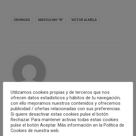
CRONICAS
MASCULINO "B"
VICTOR ALMELA
Utilizamos cookies propias y de terceros que nos
ofrecen datos estadísticos y hábitos de tu navegación;
Club Waterpolo Castelló
con ello mejoramos nuestros contenidos y ofrecemos
publicidad / ofertas relacionadas con sus preferencias.
Si quiere desactivar estas cookies pulse el botón
ALL AUTHOR POSTS
Rechazar. Para mantener activas todas estas cookies
pulse el botón Aceptar. Más información en la Política de
Cookies de nuestra web.