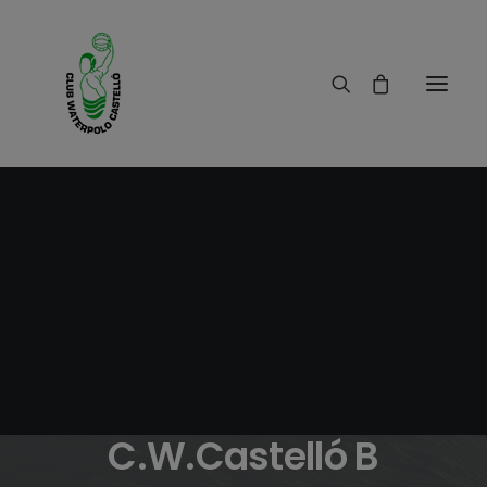
10/11/2010
|
IN
RESULTADOS
|
3 MINUTES
Crónica C.W.Camp
de Morvedre B-
C.W.Castelló B