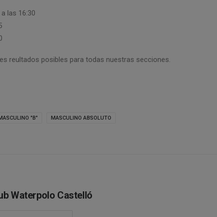
 a las 16:30
5
0
s reultados posibles para todas nuestras secciones.
MASCULINO "B"
MASCULINO ABSOLUTO
ub Waterpolo Castelló