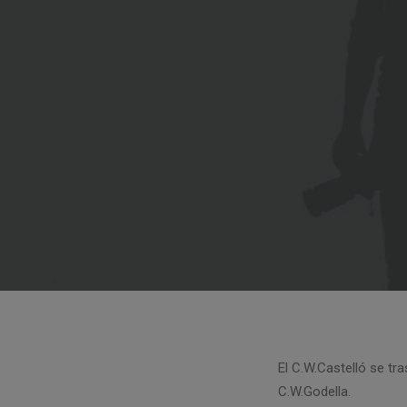
El C.W.Castelló se tra
C.W.Godella.