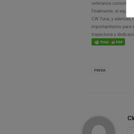
veteranos consolidado
Finalmente, el equipo 
CW Turia, y además, r
importantísimo para e
trayectoria y dedicac
PREVIA
Cl