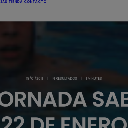
CIAS
TIENDA
CONTACTO
18/01/2011
|
IN
RESULTADOS
|
1 MINUTES
JORNADA SA
22 DE ENERO