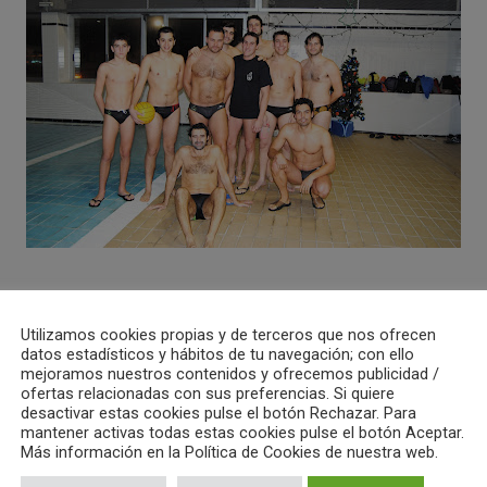
sesión vespertina en la piscina municipal «La Salera» jugarán los e
», y absoluto, contra el Club Waterpolo Morvedre. Guillaume y sus c
Utilizamos cookies propias y de terceros que nos ofrecen
datos estadísticos y hábitos de tu navegación; con ello
able línea de victorias oficiales, y el liderato tiene que afianzarse aú
mejoramos nuestros contenidos y ofrecemos publicidad /
l partido amistoso contra el CW San Vicente para evaluar sus posibi
ofertas relacionadas con sus preferencias. Si quiere
desactivar estas cookies pulse el botón Rechazar. Para
te. En cuanto al equipo masculino cadete, tienen que buscar otra vez 
mantener activas todas estas cookies pulse el botón Aceptar.
espectáculo de la semana pasada en la piscina municipal de Sagunto ¡
Más información en la Política de Cookies de nuestra web.
B» también tiene que jugar a ganar el partido; la mezcolanza entre