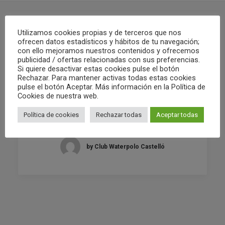
Utilizamos cookies propias y de terceros que nos
ofrecen datos estadísticos y hábitos de tu navegación;
RELATED POSTS
con ello mejoramos nuestros contenidos y ofrecemos
publicidad / ofertas relacionadas con sus preferencias.
Si quiere desactivar estas cookies pulse el botón
Rechazar. Para mantener activas todas estas cookies
pulse el botón Aceptar. Más información en la Política de
02/05/2022
Cookies de nuestra web.
RESUMEN FIN DE SEMANA 30/04 Y
01/05
Política de cookies
Rechazar todas
Aceptar todas
by Club Waterpolo Castelló