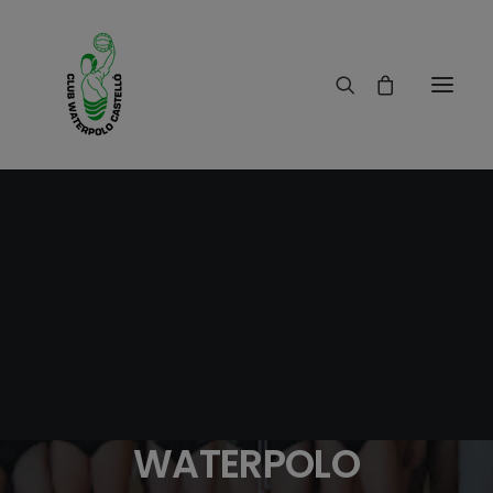
31/01/2011
|
IN
RESULTADOS
|
1 MINUTES
RESULTADO PARTIDO
JUVENIL CLUB
WATERPOLO
CASTELLO CLUB
WATERPOLO