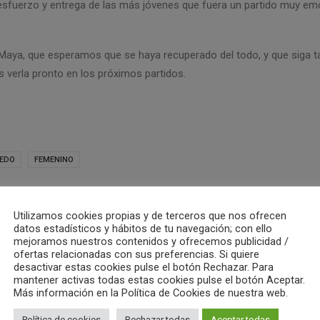
l esfuerzo y entrega de las más jóvenes que fuera un partido muy em
 Maya, que esperamos que se haya recuperado del todo, y que siga t
 verla pronto en los próximos partidos.
CEDO
FEMENINO
Utilizamos cookies propias y de terceros que nos ofrecen
datos estadísticos y hábitos de tu navegación; con ello
mejoramos nuestros contenidos y ofrecemos publicidad /
ofertas relacionadas con sus preferencias. Si quiere
desactivar estas cookies pulse el botón Rechazar. Para
ub Waterpolo Castelló
mantener activas todas estas cookies pulse el botón Aceptar.
Más información en la Política de Cookies de nuestra web.
ALL AUTHOR POSTS
Política de cookies
Rechazar todas
Aceptar todas