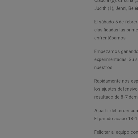
Claudia (p), Cristina (
Judith (1), Jenni, Belé
El sábado 5 de febrer
clasificadas las prim
enfrentábamos.
Empezamos ganando, p
experimentadas. Su si
nuestros
Rapidamente nos espa
los ajustes defensivo
resultado de 8-7 demo
A partir del tercer cu
El partido acabó 18-1
Felicitar al equipo c