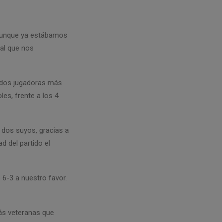
Y aunque ya estábamos
 al que nos
 dos jugadoras más
es, frente a los 4
 dos suyos, gracias a
d del partido el
e 6-3 a nuestro favor.
más veteranas que