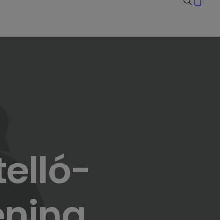
elló-
enina