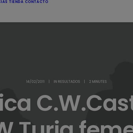
CIAS
TIENDA
CONTACTO
14/02/2011
|
IN
RESULTADOS
|
2 MINUTES
ica C.W.Cast
W.Turia fem