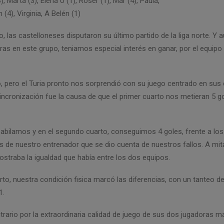
3), Marta (3), Elena U (1), Roser (1), Mar (4), Paula,
n (4), Virginia, A Belén (1)
o, las castelloneses disputaron su último partido de la liga norte. 
eras en este grupo, teniamos especial interés en ganar, por el equipo
ero el Turia pronto nos sorprendió con su juego centrado en sus
ncronización fue la causa de que el primer cuarto nos metieran 5 gol
bilamos y en el segundo cuarto, conseguimos 4 goles, frente a los
s de nuestro entrenador que se dio cuenta de nuestros fallos. A mita
straba la igualdad que había entre los dos equipos.
arto, nuestra condición fisica marcó las diferencias, con un tanteo d
1.
ontrario por la extraordinaria calidad de juego de sus dos jugadoras 