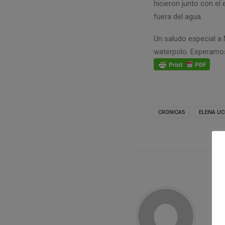
hicieron junto con e
fuera del agua.
Un saludo especial a
waterpolo. Esperamos
CRONICAS
ELENA U
Cl