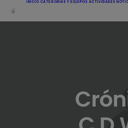
INICIO
CATEGORÍAS Y EQUIPOS
ACTIVIDADES
NOTI
Crón
C.D.