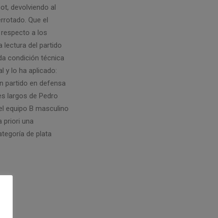
ot, devolviendo al
rrotado. Que el
 respecto a los
lectura del partido
da condición técnica
l y lo ha aplicado:
un partido en defensa
es largos de Pedro
 el equipo B masculino
 priori una
ategoría de plata