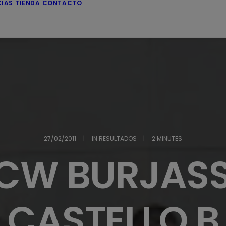
CIAS
TIENDA
CONTACTO
27/02/2011
|
IN
RESULTADOS
|
2 MINUTES
CW BURJAS
CASTELLO B