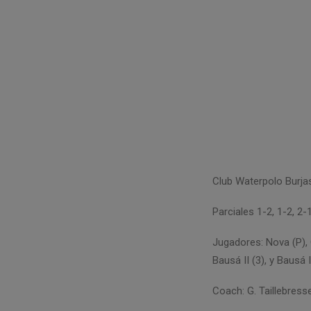
Club Waterpolo Burja
Parciales 1-2, 1-2, 2-
Jugadores: Nova (P), C
Bausá II (3), y Bausá II
Coach: G. Taillebress