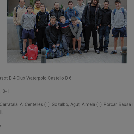
ssot B 4 Club Waterpolo Castello B 6
1, 0-1
arratalá, A. Centelles (1), Gozalbo, Agut, Almela (1), Porcar, Bausá I
I.
e