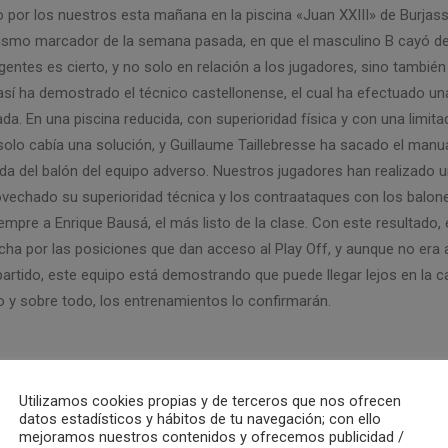
o por los nuestros esta mañana en la piscina «Juan XXIII» de Burjass
mismo marcador de la semana pasada, en que el masculino B cayó de
igentes es cierto, y no solo en relación a los jugadores, sino también
í ha demostrado el técnico castellonense, el cual ha efectuado una 
a. En una piscina reducida, con superioridad física y con una limita
 solo cabía una solución, y Guillaume Taillebresse ha sacado el manua
ida del balón del equipo adverso. Nuestros jugadores han realizado 
ovechado su superioridad técnica y los contraataques con los balon
iempre a Enrique Bausá, el más listo de la clase. Con este resultado,
lucha por las posiciones que dan acceso al Play Off, y aunque no era a
 partido, este equipo está demostrando que puede llegar lejos en la c
 y sobre todo, los entrenamientos lo confirmarán.
Utilizamos cookies propias y de terceros que nos ofrecen
datos estadísticos y hábitos de tu navegación; con ello
mejoramos nuestros contenidos y ofrecemos publicidad /