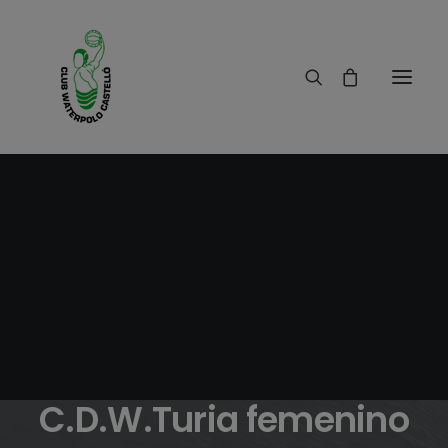
23/03/2011
|
IN
RESULTADOS
|
1 MINUTES
Crónica
C.W.Castelló-
C.D.W.Turia femenino