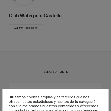
Club Waterpolo Castelló
ALL AUTHOR POSTS
RELATED POSTS
02/05/2022
Utilizamos cookies propias y de terceros que nos
RESUMEN FIN DE SEMANA 30/04 Y
ofrecen datos estadísticos y hábitos de tu navegación;
con ello mejoramos nuestros contenidos y ofrecemos
01/05
publicidad / ofertas relacionadas con sus preferencias.