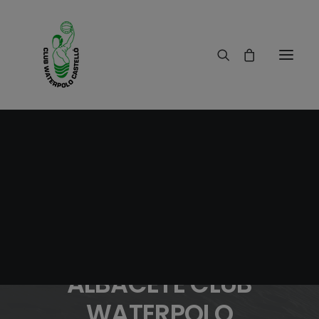
11/05/2011
|
IN
RESULTADOS
|
1 MINUTE
PARTIDO DE COPA DE
LA GENERALITAT CLUB
WATERPOLO
ALBACETE CLUB
WATERPOLO