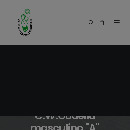
08/11/2011
|
IN
RESULTADOS
|
1 MINUTE
Crónica
C.W.Castelló-
C.W.Godella
masculino "A"