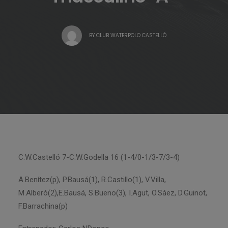
BY
CLUB WATERPOLO CASTELLÓ
C.W.Castelló 7-C.W.Godella 16 (1-4/0-1/3-7/3-4)
A.Benítez(p), P.Bausá(1), R.Castillo(1), V.Villa,
M.Alberó(2),E.Bausá, S.Bueno(3), I.Agut, O.Sáez, D.Guinot,
F.Barrachina(p)