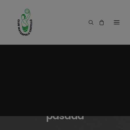
20/01/2012
|
IN
RESULTADOS
|
1 MINUTE
Partidos jornada
pasada