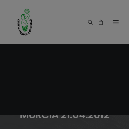
22/04/2012
|
IN
RESULTADOS
|
2 MINUTES
JORNADA ALEVÍN EN
MURCIA 21.04.2012