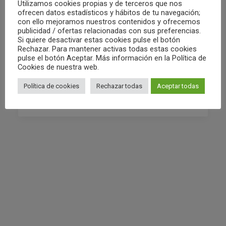
Utilizamos cookies propias y de terceros que nos
ofrecen datos estadísticos y hábitos de tu navegación;
con ello mejoramos nuestros contenidos y ofrecemos
02/05/2022
publicidad / ofertas relacionadas con sus preferencias.
Si quiere desactivar estas cookies pulse el botón
RESUMEN FIN DE SEMANA 30/04 Y
Rechazar. Para mantener activas todas estas cookies
01/05
pulse el botón Aceptar. Más información en la Política de
Cookies de nuestra web.
Política de cookies
Rechazar todas
Aceptar todas
by Club Waterpolo Castelló