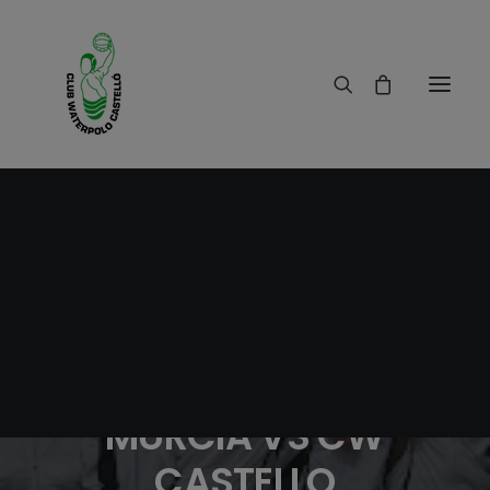
17/03/2013
|
IN
RESULTADOS
|
1 MINUTES
CRONICA PARTIDOS
JUVENIL Y CADETE CW
MURCIA VS CW
CASTELLO