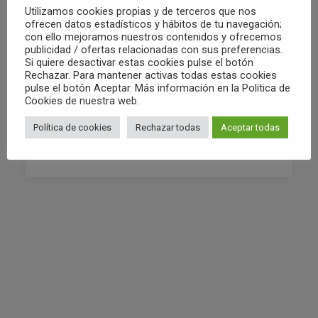
Utilizamos cookies propias y de terceros que nos
ofrecen datos estadísticos y hábitos de tu navegación;
con ello mejoramos nuestros contenidos y ofrecemos
publicidad / ofertas relacionadas con sus preferencias.
02/05/2022
Si quiere desactivar estas cookies pulse el botón
RESUMEN FIN DE SEMANA 30/04 Y
Rechazar. Para mantener activas todas estas cookies
pulse el botón Aceptar. Más información en la Política de
01/05
Cookies de nuestra web.
Política de cookies
Rechazar todas
Aceptar todas
by Club Waterpolo Castelló