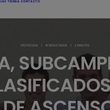
CIAS
TIENDA
CONTACTO
09/03/2014
|
IN
RESULTADOS
|
2 MINUTES
IA, SUBCAMP
CLASIFICADOS
 DE ASCENSO