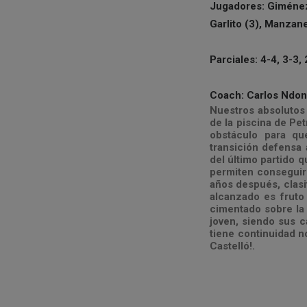
Jugadores: Giménez I
Garlito (3), Manzane
Parciales: 4-4, 3-3, 
Coach: Carlos Ndon
Nuestros absolutos y
de la piscina de Pe
obstáculo para qu
transición defensa 
del último partido q
permiten conseguir
años después, clasif
alcanzado es fruto 
cimentado sobre la 
joven, siendo sus c
tiene continuidad n
Castelló!.