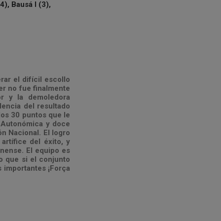
4), Bausá I (3),
ar el difícil escollo
er no fue finalmente
or y la demoledora
dencia del resultado
 los 30 puntos que le
r Autonómica y doce
ón Nacional. El logro
rtífice del éxito, y
onense. El equipo es
o que si el conjunto
s importantes ¡Força