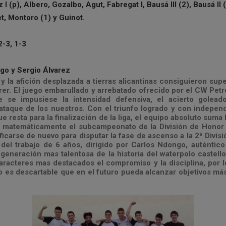
 (p), Albero, Gozalbo, Agut, Fabregat I, Bausá III (2), Bausá II (
t, Montoro (1) y Guinot.
2-3, 1-3
go y Sergio Álvarez
 la afición desplazada a tierras alicantinas consiguieron super
trer. El juego embarullado y arrebatado ofrecido por el CW Petr
e se impusiese la intensidad defensiva, el acierto golead
ataque de los nuestros. Con el triunfo logrado y con indepen
ue resta para la finalización de la liga, el equipo absoluto suma
 matemáticamente el subcampeonato de la División de Hono
icarse de nuevo para disputar la fase de ascenso a la 2ª Divisi
del trabajo de 6 años, dirigido por Carlos Ndongo, auténtico a
generación mas talentosa de la historia del waterpolo castell
aracteres mas destacados el compromiso y la disciplina, por l
o es descartable que en el futuro pueda alcanzar objetivos má