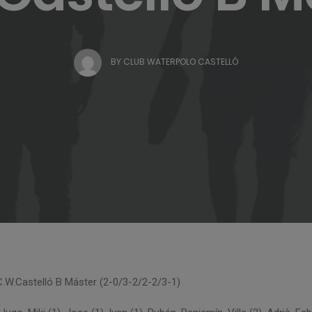
BY
CLUB WATERPOLO CASTELLÓ
C.W.Castelló B Máster (2-0/3-2/2-2/3-1)