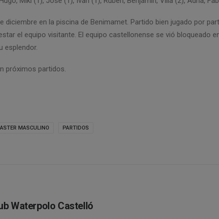
ugo, Miki (1), Jose (1), Ivan (1), Rubén, Benjamín, Villa (2), Adrià, Fab
de diciembre en la piscina de Benimamet. Partido bien jugado por part
star el equipo visitante. El equipo castellonense se vió bloqueado e
u esplendor.
n próximos partidos.
ASTER MASCULINO
PARTIDOS
ub Waterpolo Castelló