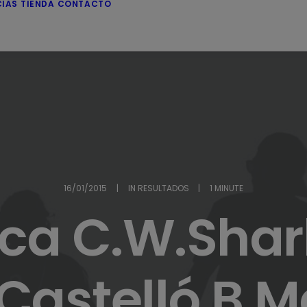
CIAS
TIENDA
CONTACTO
16/01/2015
|
IN
RESULTADOS
|
1 MINUTE
ca C.W.Shar
Castelló B M