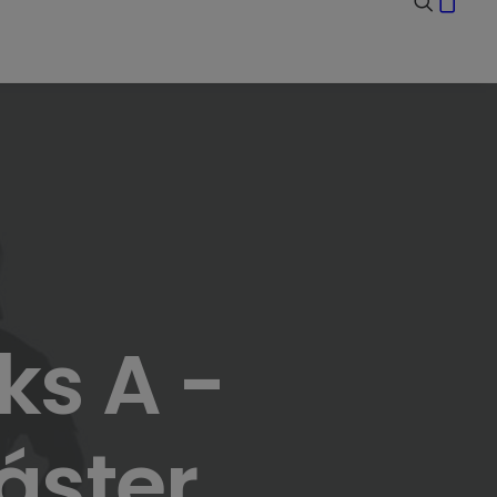
ks A -
áster