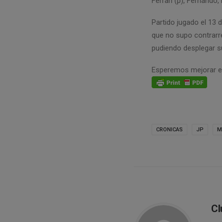
Ferran (p), Fernando, H
Partido jugado el 13 
que no supo contrarre
pudiendo desplegar s
Esperemos mejorar e
CRONICAS
JP
M
Cl