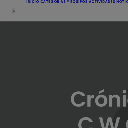
INICIO
CATEGORÍAS Y EQUIPOS
ACTIVIDADES
NOTI
Cróni
C.W.