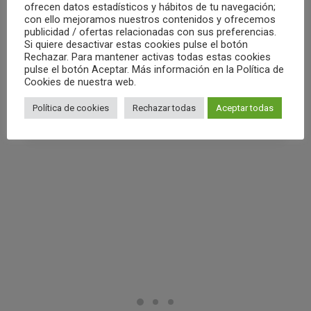
ofrecen datos estadísticos y hábitos de tu navegación;
con ello mejoramos nuestros contenidos y ofrecemos
02/05/2022
publicidad / ofertas relacionadas con sus preferencias.
RESUMEN FIN DE SEMANA 30/04 Y
Si quiere desactivar estas cookies pulse el botón
01/05
Rechazar. Para mantener activas todas estas cookies
pulse el botón Aceptar. Más información en la Política de
Cookies de nuestra web.
by Club Waterpolo Castelló
Política de cookies
Rechazar todas
Aceptar todas