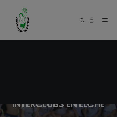
26/06/2015
|
IN
RESULTADOS
|
1 MINUTE
CAMPEONATO
INTERCLUBS EN ELCHE