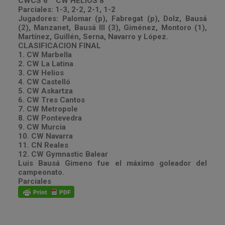
CWCS 6 CW HELIOS 8
Parciales: 1-3, 2-2, 2-1, 1-2
Jugadores: Palomar (p), Fabregat (p), Dolz, Bausá
(2), Manzanet, Bausá III (3), Giménez, Montoro (1),
Martínez, Guillén, Serna, Navarro y López.
CLASIFICACION FINAL
1. CW Marbella
2. CW La Latina
3. CW Helios
4. CW Castelló
5. CW Askartza
6. CW Tres Cantos
7. CW Metropole
8. CW Pontevedra
9. CW Murcia
10. CW Navarra
11. CN Reales
12. CW Gymnastic Balear
Luis Bausá Gimeno fue el máximo goleador del
campeonato.
Parciales