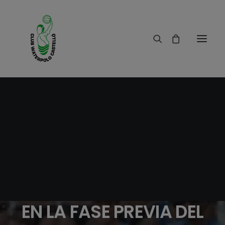
19/09/2015
|
IN
RESULTADOS
|
2 MINUTES
EL EQUIPO JUVENIL DEL
CLUB WATERPOLO
CASTELLO ALCANZO
LA CUARTA POSICION
EN LA FASE PREVIA DEL