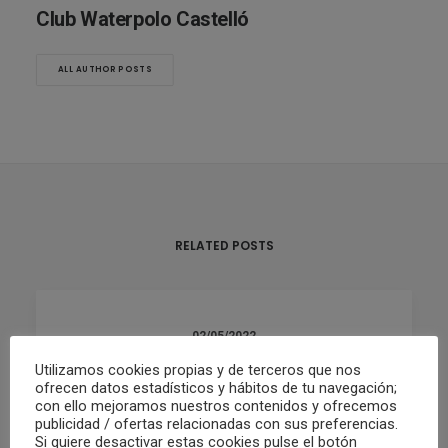
Club Waterpolo Castelló
ALL AUTHOR POSTS
RELATED POSTS
02/05/2022
RESUMEN FIN DE SEMANA 30/04 Y
Utilizamos cookies propias y de terceros que nos
01/05
ofrecen datos estadísticos y hábitos de tu navegación;
con ello mejoramos nuestros contenidos y ofrecemos
publicidad / ofertas relacionadas con sus preferencias.
Si quiere desactivar estas cookies pulse el botón