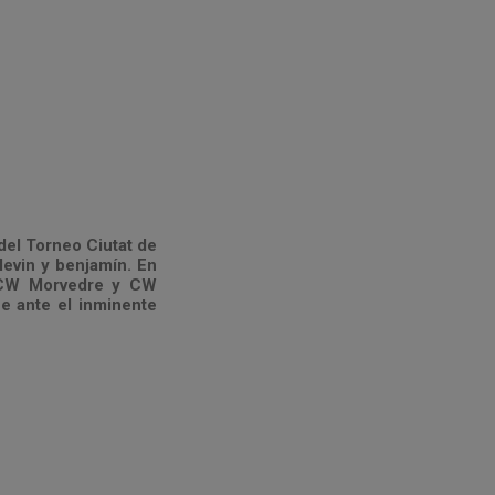
del Torneo Ciutat de
alevin y benjamín. En
, CW Morvedre y CW
e ante el inminente