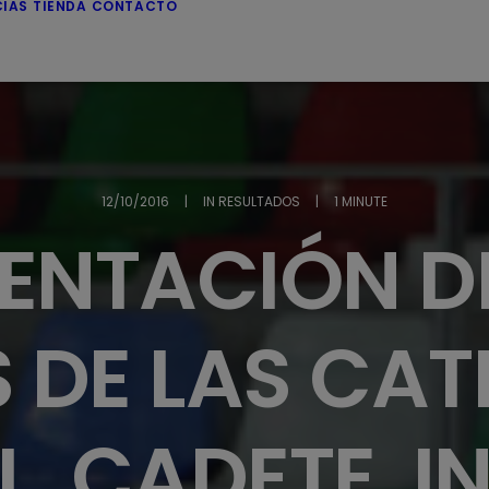
CIAS
TIENDA
CONTACTO
12/10/2016
|
IN
RESULTADOS
|
1 MINUTE
ENTACIÓN D
 DE LAS CA
L, CADETE, IN