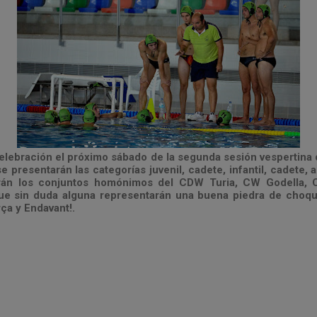
elebración el próximo sábado de la segunda sesión vespertina 
e presentarán las categorías juvenil, cadete, infantil, cadete, 
parán los conjuntos homónimos del CDW Turia, CW Godella
que sin duda alguna representarán una buena piedra de choqu
orça y Endavant!.