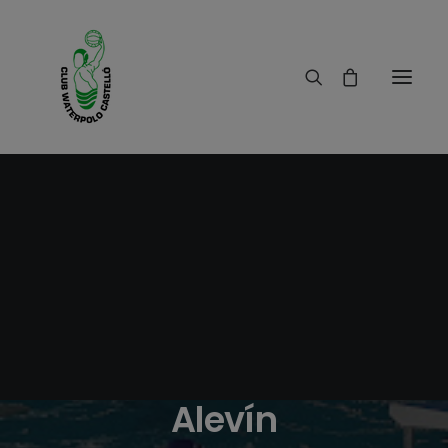
06/02/2017
|
IN
RESULTADOS
|
1 MINUTE
Crónica C.W.Castelló
A - C.N.Godella A
Alevín