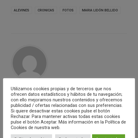
ALEVINES
CRONICAS
FOTOS
MARIA LIDÓN BELLIDO
Utilizamos cookies propias y de terceros que nos
Club Waterpolo Castelló
ofrecen datos estadísticos y hábitos de tu navegación;
con ello mejoramos nuestros contenidos y ofrecemos
publicidad / ofertas relacionadas con sus preferencias.
ALL AUTHOR POSTS
Si quiere desactivar estas cookies pulse el botón
Rechazar. Para mantener activas todas estas cookies
pulse el botón Aceptar. Más información en la Política de
Cookies de nuestra web.