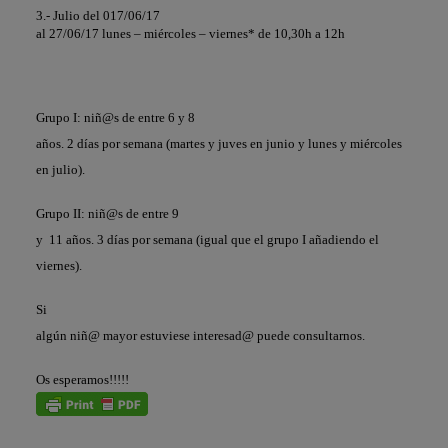
3.- Julio del 017/06/17
al 27/06/17 lunes – miércoles – viernes* de 10,30h a 12h
Grupo I: niñ@s de entre 6 y 8
años. 2 días por semana (martes y juves en junio y lunes y miércoles
en julio).
Grupo II: niñ@s de entre 9
y 11 años. 3 días por semana (igual que el grupo I añadiendo el
viernes).
Si
algún niñ@ mayor estuviese interesad@ puede consultarnos.
Os esperamos!!!!!