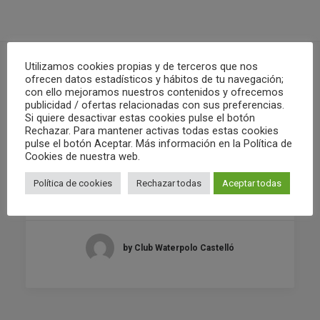
Utilizamos cookies propias y de terceros que nos
ofrecen datos estadísticos y hábitos de tu navegación;
con ello mejoramos nuestros contenidos y ofrecemos
RELATED POSTS
publicidad / ofertas relacionadas con sus preferencias.
Si quiere desactivar estas cookies pulse el botón
Rechazar. Para mantener activas todas estas cookies
pulse el botón Aceptar. Más información en la Política de
Cookies de nuestra web.
02/05/2022
Política de cookies
Rechazar todas
Aceptar todas
RESUMEN FIN DE SEMANA 30/04 Y
01/05
by Club Waterpolo Castelló