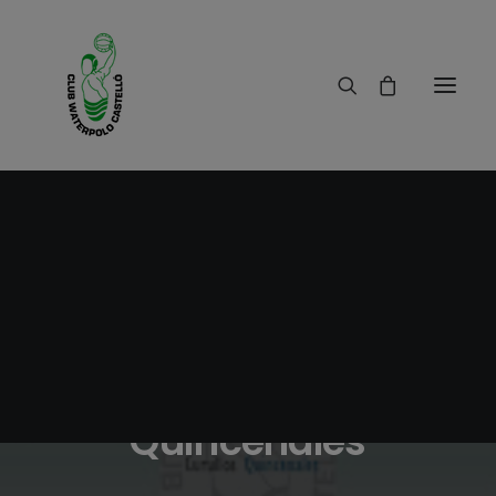
25/05/2017
|
IN
RESULTADOS
|
1 MINUTES
Cursillos Waterpolo
Quincenales