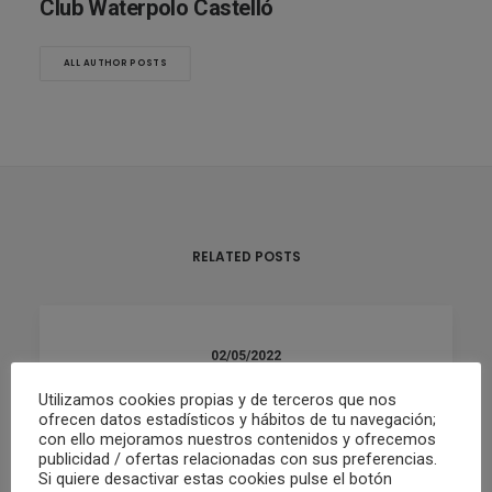
Club Waterpolo Castelló
ALL AUTHOR POSTS
RELATED POSTS
02/05/2022
RESUMEN FIN DE SEMANA 30/04 Y
Utilizamos cookies propias y de terceros que nos
01/05
ofrecen datos estadísticos y hábitos de tu navegación;
con ello mejoramos nuestros contenidos y ofrecemos
publicidad / ofertas relacionadas con sus preferencias.
Si quiere desactivar estas cookies pulse el botón
by Club Waterpolo Castelló