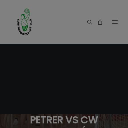
31/10/2017
|
IN
RESULTADOS
|
1 MINUTE
PARTIDO ALEVIN
MASCULINO LIGA
AUTONÓMICA CW
PETRER VS CW