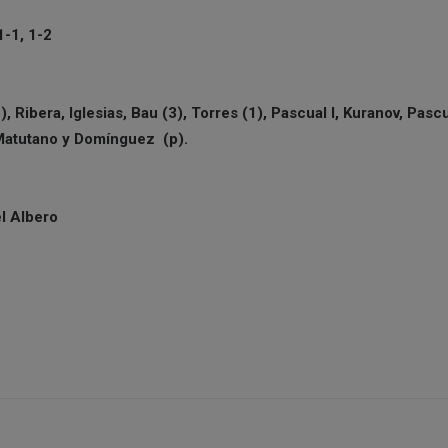
1-1, 1-2
, Ribera, Iglesias, Bau (3), Torres (1), Pascual I, Kuranov, Pascu
Matutano y Domínguez (p).
l Albero