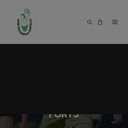
08/05/2018
|
IN
RESULTADOS
|
1 MINUTE
JUNTS SOM MES
FORTS