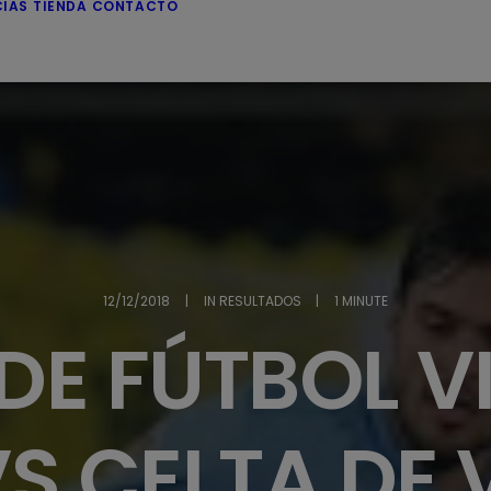
CIAS
TIENDA
CONTACTO
12/12/2018
|
IN
RESULTADOS
|
1 MINUTE
DE FÚTBOL V
VS CELTA DE 