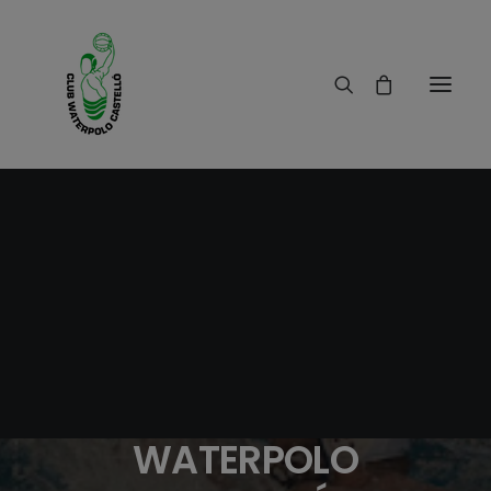
18/03/2019
|
IN
RESULTADOS
|
1 MINUTES
PARTIDO DE SEGUNDA
DIVISIÓN NACIONAL
CDW TURIA VS CLUB
WATERPOLO