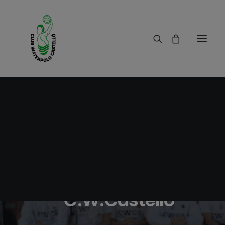
20/03/2019
|
IN
RESULTADOS
|
1 MINUTE
Crónica C.W.Alicante
- C.W.Castelló