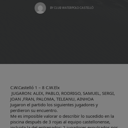
BY
CLUB WATERPOLO CASTELLÓ
C.W.Castelló 1 – 8 C.W.Elx
JUGARON: ALEX, PABLO, RODRIGO, SAMUEL, SERGI,
JOAN ,FRAN, PALOMA, TELEANU, AINHOA
Jugaron el partido los siguientes jugadores y
perdieron su encuentro.
Me es imposible valorar o describir lo sucedido en la
piscina después de 3 rojas al equipo castellonense,
incluida la del entrenador; 2 jugadores expulsados por