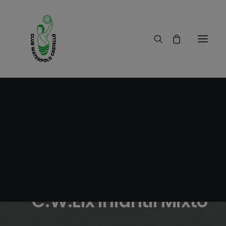
12/06/2019
|
IN
RESULTADOS
|
1 MINUTE
Crónica C.W.Castelló
- C.W.Elx Infantil Mixto