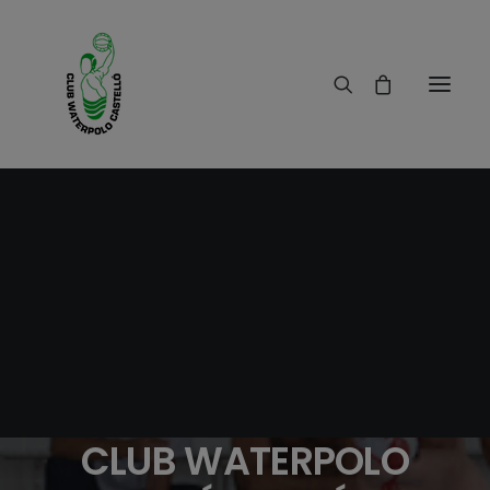
14/06/2019
|
IN
RESULTADOS
|
1 MINUTES
NUESTRO
ENTRENADOR JORGE
BOTELLO GARCÍA NO
CONTINUARÁ EN EL
CLUB WATERPOLO