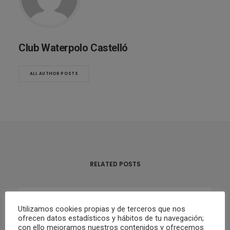
Club Waterpolo Castelló
ALL AUTHOR POSTS
RELATED POSTS
Utilizamos cookies propias y de terceros que nos
02/05/2022
ofrecen datos estadísticos y hábitos de tu navegación;
RESUMEN FIN DE SEMANA 30/04 Y
con ello mejoramos nuestros contenidos y ofrecemos