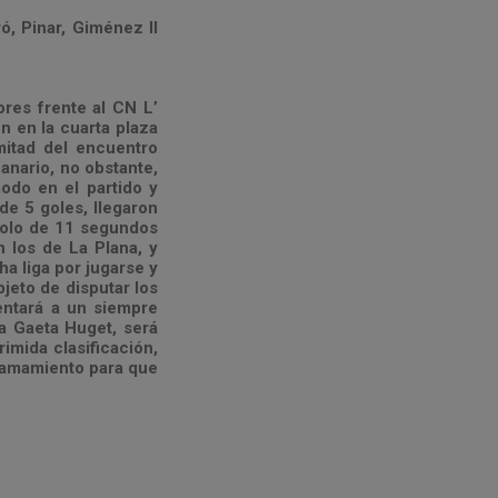
ró, Pinar, Giménez II
ores frente al CN L’
n en la cuarta plaza
 mitad del encuentro
anario, no obstante,
do en el partido y
de 5 goles, llegaron
 solo de 11 segundos
n los de La Plana, y
a liga por jugarse y
bjeto de disputar los
entará a un siempre
a Gaeta Huget, será
imida clasificación,
 llamamiento para que