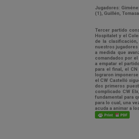
Jugadores: Giménez I
(1), Guillén, Tomasa 
Tercer partido cons
Hospitalet y el Col
de la clasificación
nuestros jugadores 
a medida que avan
comandados por el e
a empatar el partid
para el final, el C
lograron imponerse 
el CW Castelló sigue
dos primeros puest
complicado CW Elx,
fundamental para qu
para lo cual, una ve
acuda a animar a lo