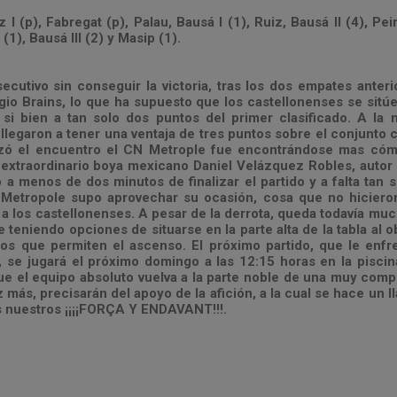
 (p), Fabregat (p), Palau, Bausá I (1), Ruiz, Bausá II (4), Pei
(1), Bausá III (2) y Masip (1).
ecutivo sin conseguir la victoria, tras los dos empates anteri
egio Brains, lo que ha supuesto que los castellonenses se sitúe
, si bien a tan solo dos puntos del primer clasificado. A la
llegaron a tener una ventaja de tres puntos sobre el conjunto c
zó el encuentro el CN Metrople fue encontrándose mas cómo
xtraordinario boya mexicano Daniel Velázquez Robles, autor 
o a menos de dos minutos de finalizar el partido y a falta tan
N Metropole supo aprovechar su ocasión, cosa que no hiciero
a los castellonenses. A pesar de la derrota, queda todavía much
 teniendo opciones de situarse en la parte alta de la tabla al o
os que permiten el ascenso. El próximo partido, que le enfr
 se jugará el próximo domingo a las 12:15 horas en la piscin
e el equipo absoluto vuelva a la parte noble de una muy compr
z más, precisarán del apoyo de la afición, a la cual se hace un
s nuestros ¡¡¡¡FORÇA Y ENDAVANT!!!.