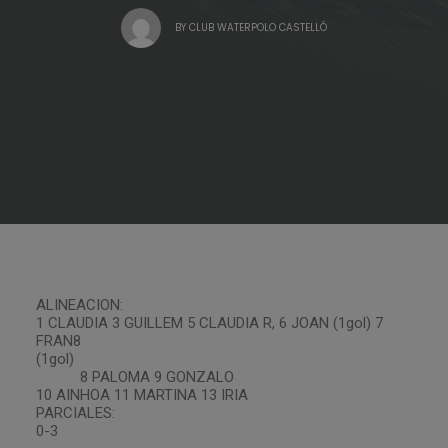
BY
CLUB WATERPOLO CASTELLÓ
ALINEACION:
1 CLAUDIA 3 GUILLEM 5 CLAUDIA R, 6 JOAN (1gol) 7
FRAN8
(1gol)
8 PALOMA 9 GONZALO
10 AINHOA 11 MARTINA 13 IRIA
PARCIALES:
0-3