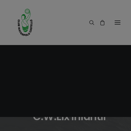
26/12/2019
|
IN
RESULTADOS
|
2 MINUTES
Crónica C.W.Castelló
- C.W.Elx Infantil