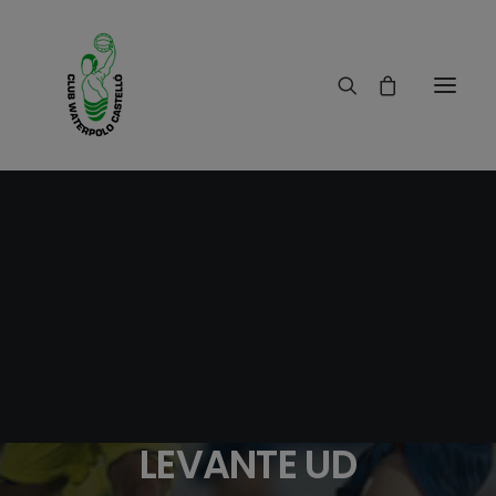
17/02/2020
|
IN
NOTICIAS
,
RESULTADOS
|
1 MINUTE
PARTIDO DE FUTBOL
VILLARREAL CF VERSUS
LEVANTE UD