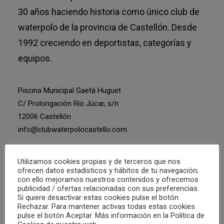
30 años haciendo historia como único club de
waterpolo de la provincia de Castellón. Desde
1992 creciendo en deportistas, categorías y
equipos.
Piscina Municipal Gaetà Huguet
C/ Prolongación Río Júcar, s/n
12006 Castellón
info@clubwaterpolocastello.com
> Aviso legal
Utilizamos cookies propias y de terceros que nos
ofrecen datos estadísticos y hábitos de tu navegación;
> Política de privacidad
con ello mejoramos nuestros contenidos y ofrecemos
> Política de cookies
publicidad / ofertas relacionadas con sus preferencias.
Si quiere desactivar estas cookies pulse el botón
> Términos y condiciones
Rechazar. Para mantener activas todas estas cookies
pulse el botón Aceptar. Más información en la Política de