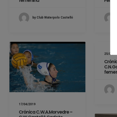
femenina
Feme
by Club Waterpolo Castelló
25/02/2
Cróni
C.N.G
femen
17/04/2019
Crónica C.W.A.Morvedre –