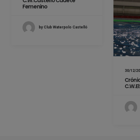
C.W.Castelló Cadete
Femenino
by Club Waterpolo Castelló
30/12/2
Cróni
C.W.E