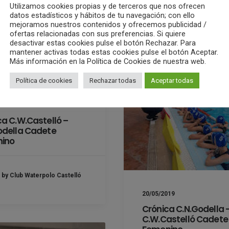
nino
Utilizamos cookies propias y de terceros que nos ofrecen
datos estadísticos y hábitos de tu navegación; con ello
mejoramos nuestros contenidos y ofrecemos publicidad /
by Club Waterpolo C
ofertas relacionadas con sus preferencias. Si quiere
by Club Waterpolo Castelló
desactivar estas cookies pulse el botón Rechazar. Para
mantener activas todas estas cookies pulse el botón Aceptar.
Más información en la Política de Cookies de nuestra web.
Política de cookies
Rechazar todas
Aceptar todas
019
ca C.W.Castelló –
odella Cadete
ino
by Club Waterpolo Castelló
20/05/2019
Crónica C.N.Godella 
C.W.Castelló Cadete