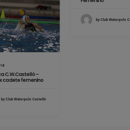
Femenino
by Club Waterpolo C
018
ca C.W.Castelló –
lx cadete femenino
by Club Waterpolo Castelló