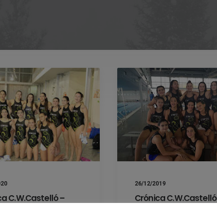
26/12/2019
020
Crónica C.W.Castelló
ca C.W.Castelló –
C.W.Elx cadete feme
.Morvedre Cadete