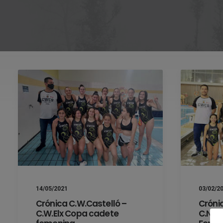
14/05/2021
03/02/2
Crónica C.W.Castelló –
Cróni
C.W.Elx Copa cadete
C.N.A