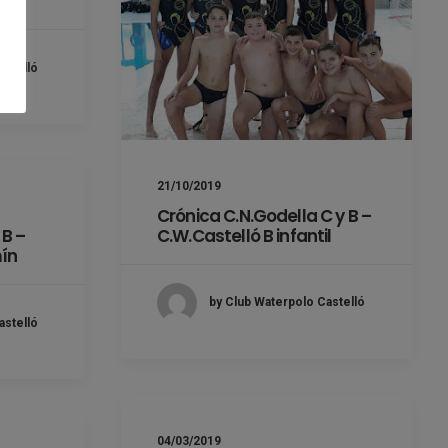
astelló
21/10/2019
Crónica C.N.Godella C y B –
C.W.Castelló B infantil
 B –
ín
by Club Waterpolo Castelló
astelló
04/03/2019