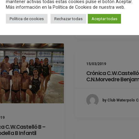
División Masculina
mantener activas todas estas cookies pulse el botón Aceptar.
Más información en la Política de Cookies de nuestra web.
by Club Waterpolo Castelló
Política de cookies
Rechazar todas
Aceptar todas
by Club Waterpolo C
15/03/2019
Crónica C.W.Castelló
C.N.Morvedre Benjam
by Club Waterpolo C
019
a C.W.Castelló B –
della B Infantil