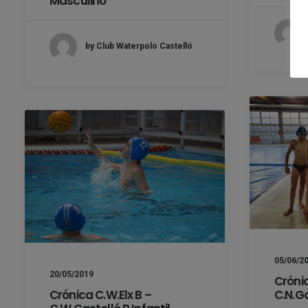
Masculino
by Club Waterpolo Castelló
05/06/2
20/05/2019
Crónic
C.N.Go
Crónica C.W.Elx B –