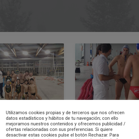
Utilizamos cookies propias y de terceros que nos ofrecen
020
datos estadísticos y hábitos de tu navegación; con ello
28/01/2020
mejoramos nuestros contenidos y ofrecemos publicidad /
a C.N.Godella B –
Crónica C.W.Castelló
ofertas relacionadas con sus preferencias. Si quiere
stelló B Alevines
C.N.Godella C Primer
desactivar estas cookies pulse el botón Rechazar. Para