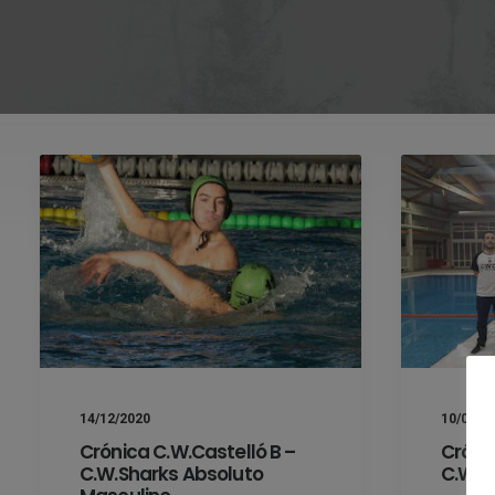
14/12/2020
10/02/2
Crónica C.W.Castelló B –
Crónic
C.W.Sharks Absoluto
C.W.Ca