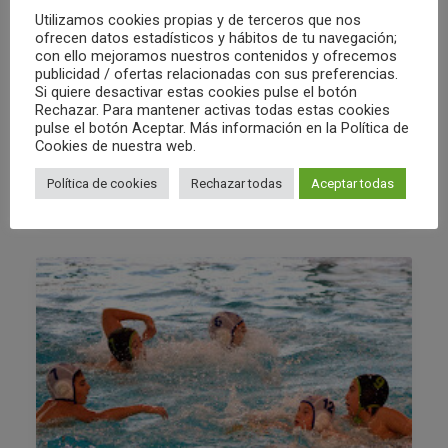
Utilizamos cookies propias y de terceros que nos
ofrecen datos estadísticos y hábitos de tu navegación;
21/03/2014
con ello mejoramos nuestros contenidos y ofrecemos
publicidad / ofertas relacionadas con sus preferencias.
Crónica infantil C.W.Castelló-
Si quiere desactivar estas cookies pulse el botón
C.W.Morvedre
Rechazar. Para mantener activas todas estas cookies
pulse el botón Aceptar. Más información en la Política de
Cookies de nuestra web.
by Club Waterpolo Castelló
Política de cookies
Rechazar todas
Aceptar todas