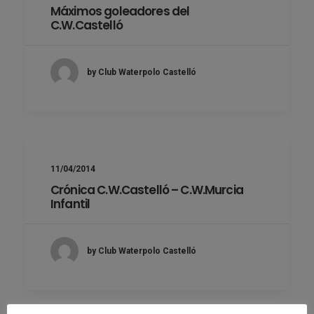
Máximos goleadores del
C.W.Castelló
by Club Waterpolo Castelló
11/04/2014
Crónica C.W.Castelló – C.W.Murcia
Infantil
by Club Waterpolo Castelló