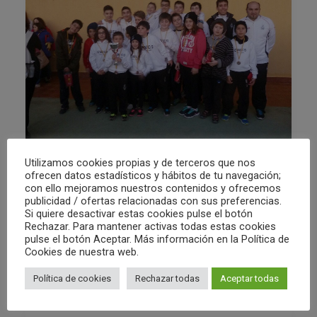
Utilizamos cookies propias y de terceros que nos
ofrecen datos estadísticos y hábitos de tu navegación;
26/12/2014
con ello mejoramos nuestros contenidos y ofrecemos
I Torneo Navipolo
publicidad / ofertas relacionadas con sus preferencias.
Si quiere desactivar estas cookies pulse el botón
Rechazar. Para mantener activas todas estas cookies
pulse el botón Aceptar. Más información en la Política de
by Club Waterpolo Castelló
Cookies de nuestra web.
Política de cookies
Rechazar todas
Aceptar todas