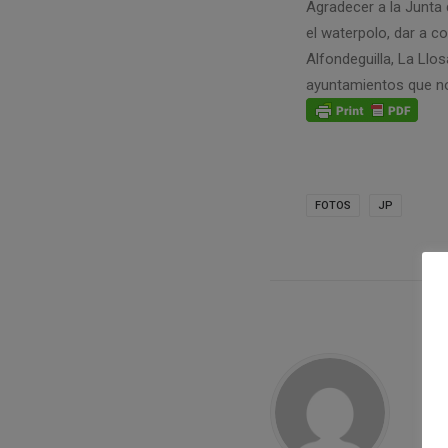
Agradecer a la Junta 
el waterpolo, dar a c
Alfondeguilla, La Llo
ayuntamientos que nos
FOTOS
JP
Cl