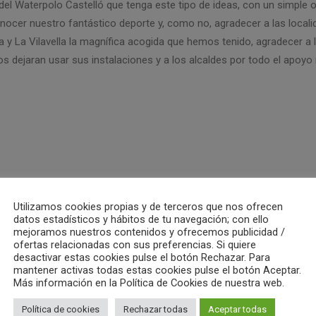
del Waterpolo Castelló que tenga este tipo de ideas, con un simple 
onocer nuestro fantástico deporte y, como no, agradecer a las locali
sa y La Vilavella la magnífica acogida que hemos tenido, agradecer a 
 dejaran usar sus instalaciones y a los alcaldes por todo el apoyo 
Utilizamos cookies propias y de terceros que nos ofrecen
datos estadísticos y hábitos de tu navegación; con ello
mejoramos nuestros contenidos y ofrecemos publicidad /
ofertas relacionadas con sus preferencias. Si quiere
ub Waterpolo Castelló
desactivar estas cookies pulse el botón Rechazar. Para
mantener activas todas estas cookies pulse el botón Aceptar.
Más información en la Política de Cookies de nuestra web.
ALL AUTHOR POSTS
Política de cookies
Rechazar todas
Aceptar todas