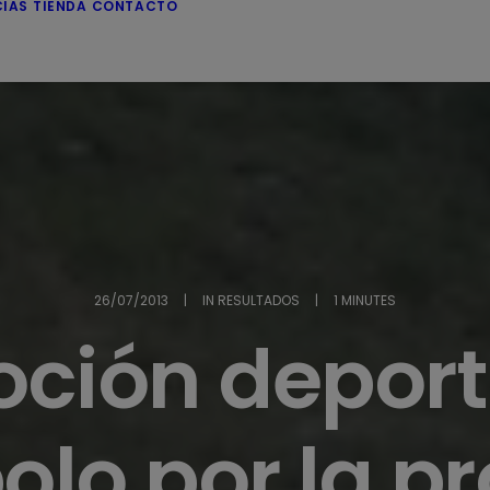
CIAS
TIENDA
CONTACTO
26/07/2013
|
IN
RESULTADOS
|
1 MINUTES
ción deport
olo por la pr