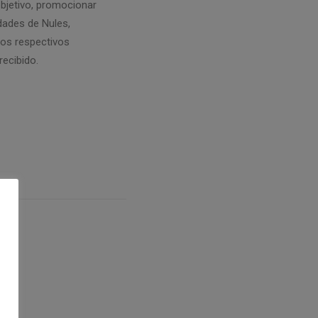
objetivo, promocionar
dades de Nules,
los respectivos
recibido.