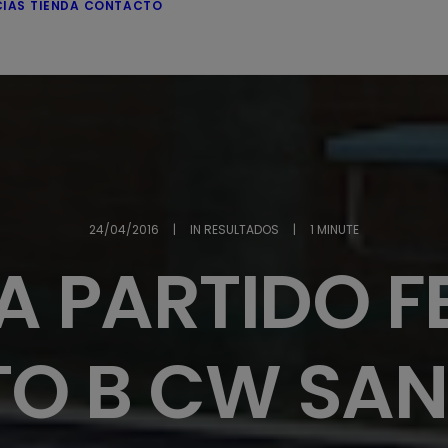
CIAS
TIENDA
CONTACTO
24/04/2016
|
IN
RESULTADOS
|
1 MINUTE
A PARTIDO F
O B CW SAN