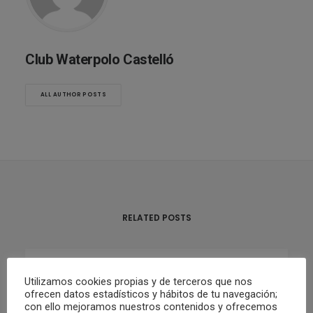
Club Waterpolo Castelló
ALL AUTHOR POSTS
RELATED POSTS
Utilizamos cookies propias y de terceros que nos
02/05/2022
ofrecen datos estadísticos y hábitos de tu navegación;
RESUMEN FIN DE SEMANA 30/04 Y
con ello mejoramos nuestros contenidos y ofrecemos