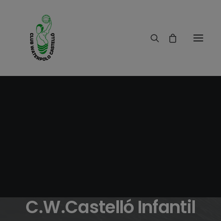
27/04/2016
|
IN
RESULTADOS
|
1 MINUTES
Crónica
C.W.Morvedre -
C.W.Castelló Infantil