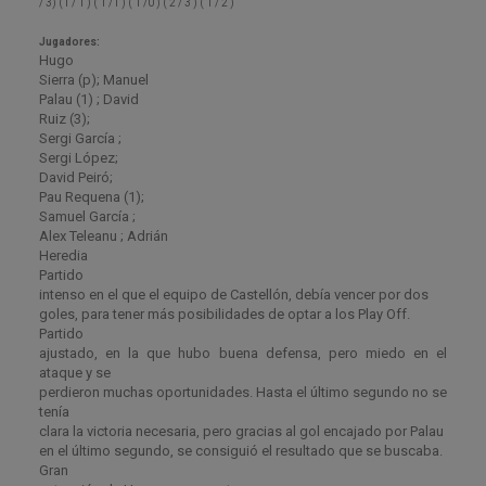
/ 3) (1 / 1 ) ( 1 /1 ) ( 1 /0 ) ( 2 / 3 ) ( 1 / 2 )
Jugadores:
Hugo
Sierra (p)
;
Manuel
Palau (1)
;
David
Ruiz
(
3
);
Sergi García
;
Sergi López
;
David Peiró
;
Pau Requena
(
1
)
;
Samuel García
;
Alex Teleanu ;
Adrián
Heredia
Partido
intenso en el que el equipo de Castellón, debía vencer por dos
goles, para tener más posibilidades de optar a los Play Off.
Partido
ajustado, en la que hubo buena defensa, pero miedo en el
ataque y se
perdieron muchas oportunidades. Hasta el último segundo no se
tenía
clara la victoria necesaria, pero gracias al gol encajado por Palau
en el último segundo, se consiguió el resultado que se buscaba.
Gran