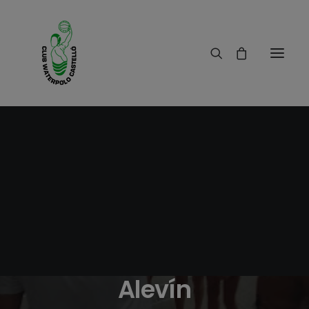
20/11/2016
|
IN
RESULTADOS
|
1 MINUTE
Crónica C.W.Levante
contra C.W.Castelló B
Alevín