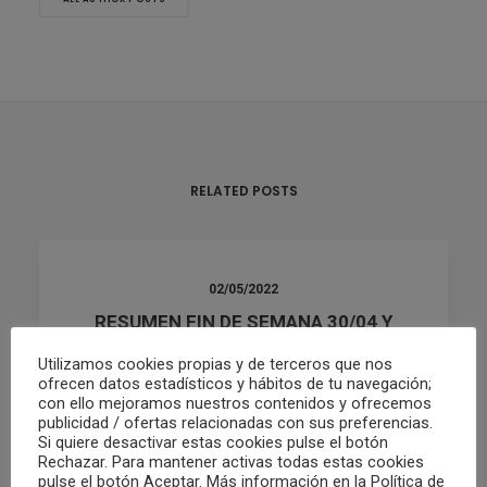
RELATED POSTS
02/05/2022
RESUMEN FIN DE SEMANA 30/04 Y
01/05
Utilizamos cookies propias y de terceros que nos
ofrecen datos estadísticos y hábitos de tu navegación;
con ello mejoramos nuestros contenidos y ofrecemos
by Club Waterpolo Castelló
publicidad / ofertas relacionadas con sus preferencias.
Si quiere desactivar estas cookies pulse el botón
Rechazar. Para mantener activas todas estas cookies
pulse el botón Aceptar. Más información en la Política de