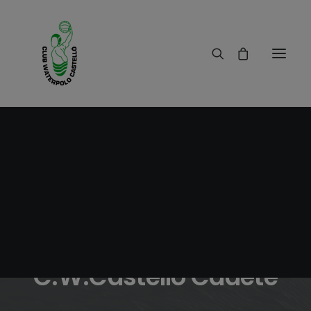
17/01/2017
|
IN
RESULTADOS
|
1 MINUTES
Crónica C.W.Elx -
C.W.Castelló Cadete