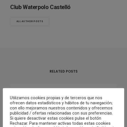
Club Waterpolo Castelló
ALL AUTHOR POSTS
RELATED POSTS
02/05/2022
Utilizamos cookies propias y de terceros que nos
ofrecen datos estadísticos y hábitos de tu navegación;
RESUMEN FIN DE SEMANA 30/04 Y
con ello mejoramos nuestros contenidos y ofrecemos
01/05
publicidad / ofertas relacionadas con sus preferencias.
Si quiere desactivar estas cookies pulse el botón
Rechazar. Para mantener activas todas estas cookies