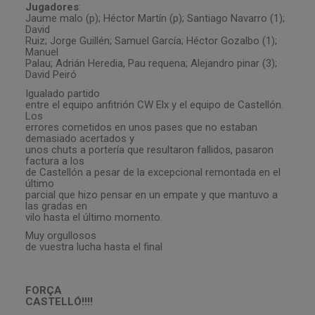
Jugadores
:
Jaume malo (p); Héctor Martín (p); Santiago Navarro (1);
David
Ruiz; Jorge Guillén; Samuel García; Héctor Gozalbo (1);
Manuel
Palau; Adrián Heredia, Pau requena; Alejandro pinar (3);
David Peiró
Igualado partido
entre el equipo anfitrión CW Elx y el equipo de Castellón.
Los
errores cometidos en unos pases que no estaban
demasiado acertados y
unos chuts a portería que resultaron fallidos, pasaron
factura a los
de Castellón a pesar de la excepcional remontada en el
último
parcial que hizo pensar en un empate y que mantuvo a
las gradas en
vilo hasta el último momento.
Muy orgullosos
de vuestra lucha hasta el final
FORÇA
CASTELLÓ!!!!